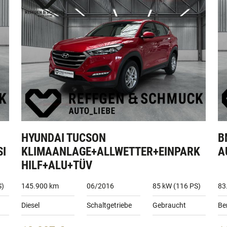
HYUNDAI TUCSON
B
SI
KLIMAANLAGE+ALLWETTER+EINPARK
A
HILF+ALU+TÜV
S)
145.900 km
06/2016
85 kW (116 PS)
83
Diesel
Schaltgetriebe
Gebraucht
Be