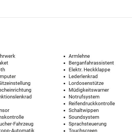
ahrwerk
Armlehne
aket
Berganfahrassistent
oth
Elektr. Heckklappe
mputer
Lederlenkrad
Sitzeinstellung
Lordosenstütze
echeinrichtung
Müdigkeitswarner
nktionslenkrad
Notrufsystem
Reifendruckkontrolle
nsor
Schaltwippen
nskontrolle
Soundsystem
aucher-Fahrzeug
Sprachsteuerung
Stopp-Automatik
Touchscreen