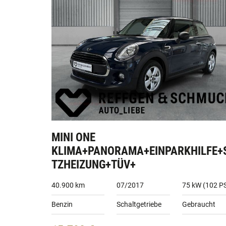
MINI ONE
KLIMA+PANORAMA+EINPARKHILFE+
TZHEIZUNG+TÜV+
40.900 km
07/2017
75 kW (102 P
Benzin
Schaltgetriebe
Gebraucht