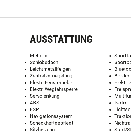
AUSSTATTUNG
Metallic
Sportf
Schiebedach
Sportp
Leichtmetallfelgen
Blueto
Zentralverriegelung
Bordco
Elektr. Fensterheber
Elektr. 
Elektr. Wegfahrsperre
Freispr
Servolenkung
Multifu
ABS
Isofix
ESP
Lichtse
Navigationssystem
Traktio
Scheckheftgepflegt
Nichtr
Sitzheizung
Start/