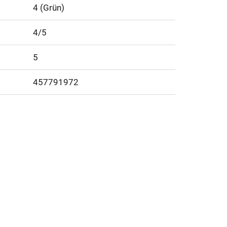
4 (Grün)
4/5
5
457791972