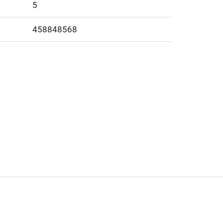
5
458848568