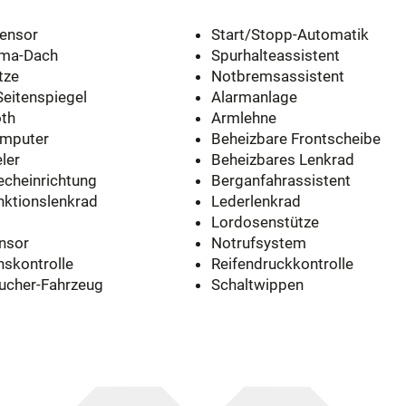
ensor
Start/Stopp-Automatik
ma-Dach
Spurhalteassistent
tze
Notbremsassistent
 Seitenspiegel
Alarmanlage
oth
Armlehne
mputer
Beheizbare Frontscheibe
ler
Beheizbares Lenkrad
echeinrichtung
Berganfahrassistent
nktionslenkrad
Lederlenkrad
Lordosenstütze
nsor
Notrufsystem
nskontrolle
Reifendruckkontrolle
aucher-Fahrzeug
Schaltwippen