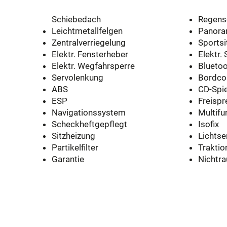
Schiebedach
Regens
Leichtmetallfelgen
Panora
Zentralverriegelung
Sportsi
Elektr. Fensterheber
Elektr.
Elektr. Wegfahrsperre
Blueto
Servolenkung
Bordco
ABS
CD-Spie
ESP
Freispr
Navigationssystem
Multifu
Scheckheftgepflegt
Isofix
Sitzheizung
Lichtse
Partikelfilter
Traktio
Garantie
Nichtr