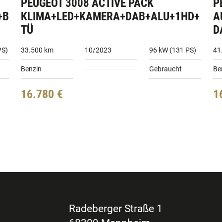
PEUGEOT 3008 ACTIVE PACK
P
+B
KLIMA+LED+KAMERA+DAB+ALU+1HD+
A
TÜ
D
PS)
33.500 km
10/2023
96 kW (131 PS)
41
Benzin
Gebraucht
Be
16.780 €
1
Radeberger Straße 1