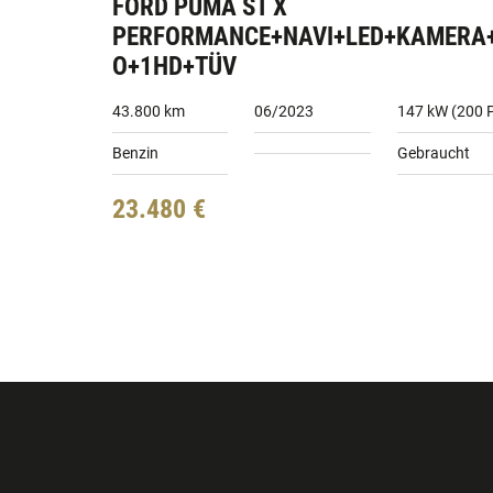
FORD PUMA ST X
PERFORMANCE+NAVI+LED+KAMERA
O+1HD+TÜV
43.800 km
06/2023
147 kW (200 
Benzin
Gebraucht
23.480 €