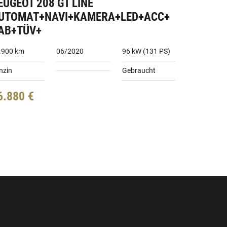
EUGEOT 208 GT LINE
UTOMAT+NAVI+KAMERA+LED+ACC+
AB+TÜV+
.900 km
06/2020
96 kW (131 PS)
nzin
Gebraucht
6.880 €