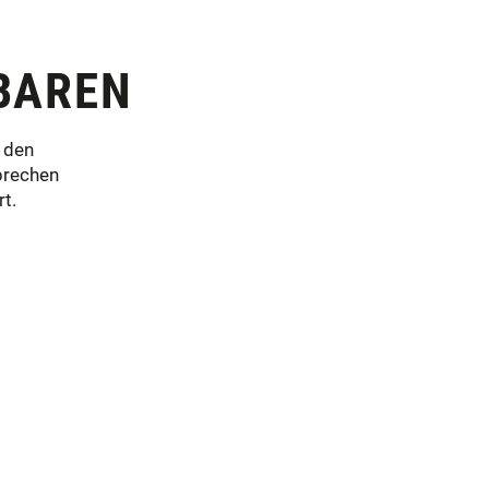
BAREN
 den
prechen
t.